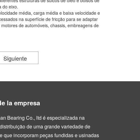
iferentes estruturas de sulcos de óleo e bolsos de
 do eixo.
locidade média, carga média e baixa velocidade e
cessados na superfície de fricção para se adaptar
em motores de automóveis, chassis, embreagens de
Siguiente
de la empresa
an Bearing Co., ltd é especializada na
 distribuição de uma grande variedade de
re que incorporam peças fundidas e usinadas