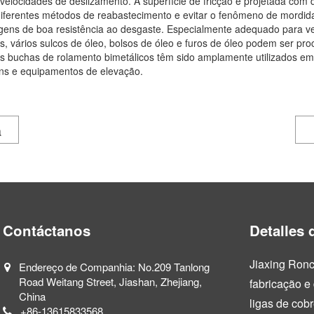
velocidades de deslizamento. A superfície de fricção é projetada com d
diferentes métodos de reabastecimento e evitar o fenômeno de mordida
agens de boa resistência ao desgaste. Especialmente adequado para ve
s, vários sulcos de óleo, bolsos de óleo e furos de óleo podem ser pro
 Os buchas de rolamento bimetálicos têm sido amplamente utilizados 
ns e equipamentos de elevação.
a
Contáctanos
Detalles 
Jiaxing Ronc
Endereço de Companhia: No.209 Tanlong
Road Weitang Street, Jiashan, Zhejiang,
fabricação e
China
ligas de cob
+86-13615833568