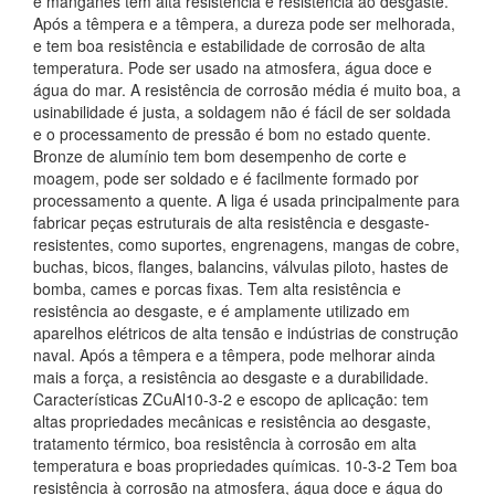
e manganês tem alta resistência e resistência ao desgaste.
Após a têmpera e a têmpera, a dureza pode ser melhorada,
e tem boa resistência e estabilidade de corrosão de alta
temperatura. Pode ser usado na atmosfera, água doce e
água do mar. A resistência de corrosão média é muito boa, a
usinabilidade é justa, a soldagem não é fácil de ser soldada
e o processamento de pressão é bom no estado quente.
Bronze de alumínio tem bom desempenho de corte e
moagem, pode ser soldado e é facilmente formado por
processamento a quente. A liga é usada principalmente para
fabricar peças estruturais de alta resistência e desgaste-
resistentes, como suportes, engrenagens, mangas de cobre,
buchas, bicos, flanges, balancins, válvulas piloto, hastes de
bomba, cames e porcas fixas. Tem alta resistência e
resistência ao desgaste, e é amplamente utilizado em
aparelhos elétricos de alta tensão e indústrias de construção
naval. Após a têmpera e a têmpera, pode melhorar ainda
mais a força, a resistência ao desgaste e a durabilidade.
Características ZCuAl10-3-2 e escopo de aplicação: tem
altas propriedades mecânicas e resistência ao desgaste,
tratamento térmico, boa resistência à corrosão em alta
temperatura e boas propriedades químicas. 10-3-2 Tem boa
resistência à corrosão na atmosfera, água doce e água do