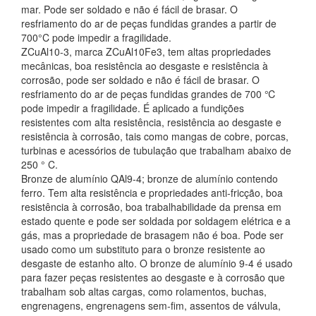
mar. Pode ser soldado e não é fácil de brasar. O
resfriamento do ar de peças fundidas grandes a partir de
700°C pode impedir a fragilidade.
ZCuAl10-3, marca ZCuAl10Fe3, tem altas propriedades
mecânicas, boa resistência ao desgaste e resistência à
corrosão, pode ser soldado e não é fácil de brasar. O
resfriamento do ar de peças fundidas grandes de 700 ℃
pode impedir a fragilidade. É aplicado a fundições
resistentes com alta resistência, resistência ao desgaste e
resistência à corrosão, tais como mangas de cobre, porcas,
turbinas e acessórios de tubulação que trabalham abaixo de
250 ° C.
Bronze de alumínio QAl9-4; bronze de alumínio contendo
ferro. Tem alta resistência e propriedades anti-fricção, boa
resistência à corrosão, boa trabalhabilidade da prensa em
estado quente e pode ser soldada por soldagem elétrica e a
gás, mas a propriedade de brasagem não é boa. Pode ser
usado como um substituto para o bronze resistente ao
desgaste de estanho alto. O bronze de alumínio 9-4 é usado
para fazer peças resistentes ao desgaste e à corrosão que
trabalham sob altas cargas, como rolamentos, buchas,
engrenagens, engrenagens sem-fim, assentos de válvula,